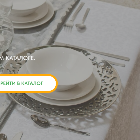
 КАТАЛОГЕ.
ЕРЕЙТИ В КАТАЛОГ