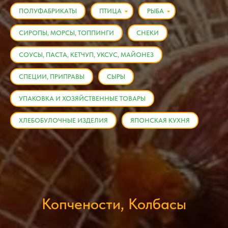
ПОЛУФАБРИКАТЫ
ПТИЦА
РЫБА
СИРОПЫ, МОРСЫ, ТОППИНГИ
СНЕКИ
СОУСЫ, ПАСТА, КЕТЧУП, УКСУС, МАЙОНЕЗ
СПЕЦИИ, ПРИПРАВЫ
СЫРЫ
УПАКОВКА И ХОЗЯЙСТВЕННЫЕ ТОВАРЫ
ХЛЕБОБУЛОЧНЫЕ ИЗДЕЛИЯ
ЯПОНСКАЯ КУХНЯ
Копчености, Колбасы