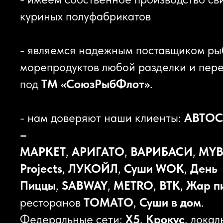
куриных полуфабрикатов
- являемся надежным поставщиком ры
морепродуктов любой разделки и пер
под
ТМ «СоюзРыбФлот»
.
- нам доверяют наши клиенты:
АВТО
–
МАРКЕТ
,
АРИГАТО
,
ВАРИБАСИ
,
MY
Projects
,
ЛУКОЙЛ
,
Суши WOK
,
День
Пиццы
,
SABWAY
,
METRO
,
ВТК
,
Жар п
ресторанов
ТОМАТО
,
Суши в дом
.
Федеральные сети:
Х5
,
Крокус
, лока