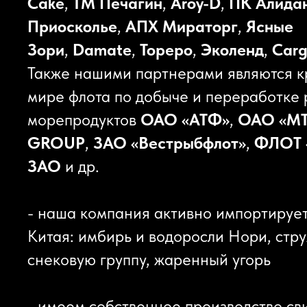
Cake
,
ТМ Печагин
,
Aroy-D
,
ПК Алида
Приосколье
,
АПХ Мираторг
,
Ясные
Зори
,
Damate
,
Тореро
,
Эколенд
,
Cargi
Также нашими партнерами являются к
мире флота по добыче и переработке
морепродуктов
ОАО «АТФ»
,
ОАО «М
GROUP
,
ЗАО «Вестрыбфлот»
,
ФЛОТ 
ЗАО
и др.
- наша компания активно импортирует
Китая: имбирь и водоросли Нори, стру
снековую группу, жаренный угорь
- имеем собственное производство св