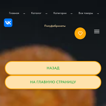
Главная
→
Каталог
→
Категории
→
Все товары
→
Полуфабрикаты
НАЗАД
НА ГЛАВНУЮ СТРАНИЦУ