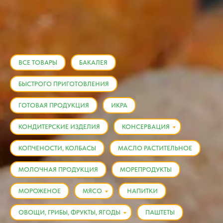
ВСЕ ТОВАРЫ
БАКАЛЕЯ
БЫСТРОГО ПРИГОТОВЛЕНИЯ
ГОТОВАЯ ПРОДУКЦИЯ
ИКРА
КОНДИТЕРСКИЕ ИЗДЕЛИЯ
КОНСЕРВАЦИЯ
КОПЧЕНОСТИ, КОЛБАСЫ
МАСЛО РАСТИТЕЛЬНОЕ
МОЛОЧНАЯ ПРОДУКЦИЯ
МОРЕПРОДУКТЫ
МОРОЖЕНОЕ
МЯСО
НАПИТКИ
ОВОЩИ, ГРИБЫ, ФРУКТЫ, ЯГОДЫ
ПАШТЕТЫ