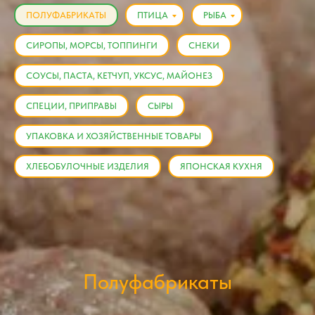
ПОЛУФАБРИКАТЫ
ПТИЦА
РЫБА
СИРОПЫ, МОРСЫ, ТОППИНГИ
СНЕКИ
СОУСЫ, ПАСТА, КЕТЧУП, УКСУС, МАЙОНЕЗ
СПЕЦИИ, ПРИПРАВЫ
СЫРЫ
УПАКОВКА И ХОЗЯЙСТВЕННЫЕ ТОВАРЫ
ХЛЕБОБУЛОЧНЫЕ ИЗДЕЛИЯ
ЯПОНСКАЯ КУХНЯ
Полуфабрикаты